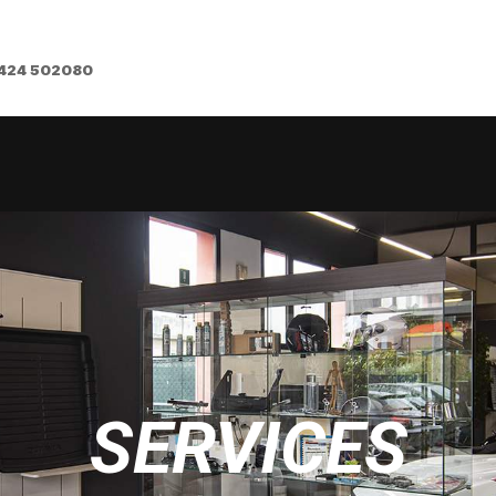
424 502080
SERVICES